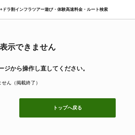
+ドラ割
インフラツアー
遊び・体験
高速料金・ルート検索
表示できません
ージから操作し直してください。
ません（掲載終了）
トップへ戻る