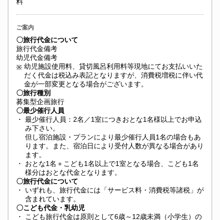
料
ご案内
〇旅行代金について
旅行代金備考
幼児代金備考
幼児施設使用料、貸切風呂利用料等現地にてお支払いいた
※
だく代金は税込み表記となりますが、消費税増税に伴い代
金が一部変更となる場合がございます。
〇旅行種別
募集型企画旅行
〇最少催行人員
・
最少催行人員：2名／1室につきおとな1名様以上でお申込
み下さい。
但し宿泊施設・プランにより最少催行人員1名の場合もあ
ります。また、宿泊日により受付人数が異なる場合があり
ます。
・
おとな1名＋こども1名以上で1室となる場合、こども1名
様分はおとな代金となります。
〇旅行代金について
・
いずれも、旅行代金には「サービス料・消費税等諸税」が
含まれています。
〇こども代金・乳幼児
・
こども旅行代金は原則として6歳～12歳未満（小学生）の