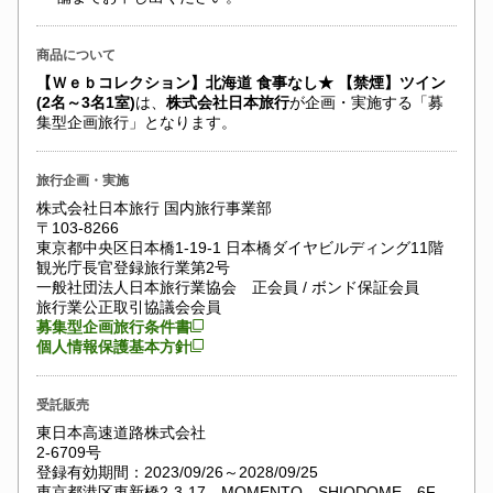
商品について
【Ｗｅｂコレクション】北海道 食事なし★ 【禁煙】ツイン
(2名～3名1室)
は、
株式会社日本旅行
が企画・実施する「募
集型企画旅行」となります。
旅行企画・実施
株式会社日本旅行 国内旅行事業部
〒103-8266
東京都中央区日本橋1-19-1 日本橋ダイヤビルディング11階
観光庁長官登録旅行業第2号
一般社団法人日本旅行業協会 正会員 / ボンド保証会員
旅行業公正取引協議会会員
募集型企画旅行条件書
個人情報保護基本方針
受託販売
東日本高速道路株式会社
2-6709号
登録有効期間：2023/09/26～2028/09/25
東京都港区東新橋2-3-17 MOMENTO SHIODOME 6F