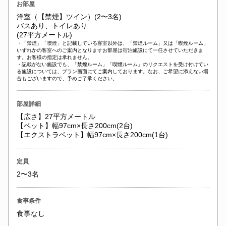
お部屋
洋室（【禁煙】ツイン）(2〜3名)
バスあり、トイレあり
(27平方メートル)
・「禁煙」「喫煙」と記載している客室以外は、「禁煙ルーム」又は「喫煙ルーム」
いずれかの客室へのご案内となりますお部屋は宿泊施設にて一任させていただきま
す。お客様の指定は承れません。
・記載がない施設でも、「禁煙ルーム」「喫煙ルーム」のリクエストを受け付けてい
る施設については、プラン画面にてご案内しております。なお、ご希望に添えない場
合もございますので、予めご了承ください。
部屋詳細
【広さ】27平方メートル
【ベット】幅97cm×長さ200cm(2台)
【エクストラベット】幅97cm×長さ200cm(1台)
定員
2〜3名
食事条件
食事なし