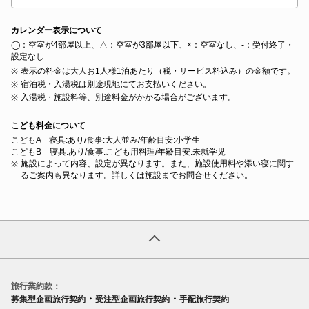
カレンダー表示について
◯：空室が4部屋以上、△：空室が3部屋以下、×：空室なし、‐：受付終了・
設定なし
表示の料金は大人お1人様1泊あたり（税・サービス料込み）の金額です。
宿泊税・入湯税は別途現地にてお支払いください。
入湯税・施設料等、別途料金がかかる場合がございます。
こども料金について
こどもA 寝具:あり/食事:大人並み/年齢目安:小学生
こどもB 寝具:あり/食事:こども用料理/年齢目安:未就学児
施設によって内容、設定が異なります。また、施設使用料や添い寝に関す
るご案内も異なります。詳しくは施設までお問合せください。
旅行業約款：
・
・
募集型企画旅行契約
受注型企画旅行契約
手配旅行契約