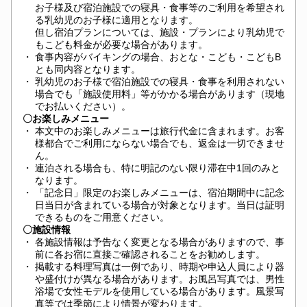
お子様及び宿泊施設での寝具・食事等のご利用を希望され
る乳幼児のお子様に適用となります。
但し宿泊プランについては、施設・プランにより乳幼児で
もこども料金が必要な場合があります。
・
食事内容がバイキングの場合、おとな・こども・こどもB
とも同内容となります。
・
乳幼児のお子様で宿泊施設での寝具・食事を利用されない
場合でも「施設使用料」等がかかる場合があります（現地
でお払いください）。
〇お楽しみメニュー
・
本文中のお楽しみメニューは旅行代金に含まれます。お客
様都合でご利用にならない場合でも、返金は一切できませ
ん。
・
連泊される場合も、特に明記のない限り滞在中1回のみと
なります。
・
「記念日」限定のお楽しみメニューは、宿泊期間中に記念
日当日が含まれている場合が対象となります。当日は証明
できるものをご用意ください。
〇施設情報
・
各施設情報は予告なく変更となる場合がありますので、事
前に各お宿に直接ご確認されることをお勧めします。
・
掲載する料理写真は一例であり、時期や申込人員により器
や盛付けが異なる場合があります。お風呂写真では、男性
浴場で女性モデルを使用している場合があります。風景写
真等では季節により情景が変わります。