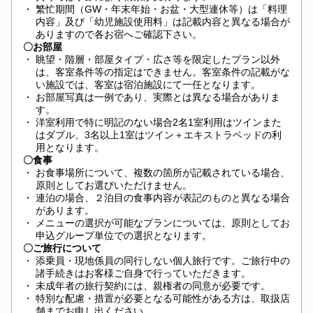
・
繁忙期間（GW・年末年始・お盆・大型連休等）は「料理
内容」及び「幼児施設使用料」は記載内容と異なる場合が
ありますので各お宿へご確認下さい。
〇お部屋
・
眺望・階層・部屋タイプ・広さ等を限定したプラン以外
は、客室条件等の指定はできません。客室条件の記載がな
い施設では、客室は宿泊施設にて一任となります。
・
お部屋写真は一例であり、実際とは異なる場合がありま
す。
・
洋室利用で特に明記のない場合2名1室利用はツインまた
はダブル、3名以上1室はツイン＋エキストラベッドの利
用となります。
〇食事
・
お食事場所について、複数の箇所が記載されている場合、
原則としてお選びいただけません。
・
連泊の場合、２泊目の食事内容が表記のものと異なる場合
があります。
・
メニューの選択が可能なプランについては、原則としてお
申込グループ単位での選択となります。
〇ご旅行について
・
添乗員・現地係員の同行しない個人旅行です。ご旅行中の
諸手続きはお客様ご自身で行っていただきます。
・
未成年者の旅行契約には、親権者の同意が必要です。
・
特別な配慮・措置が必要となる可能性がある方は、取扱店
舗までお申し出ください。