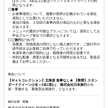
はダブル、3名以上1室はツイン＋エキストラベッドの利
用となります。
〇食事
・
お食事場所について、複数の箇所が記載されている場合、
原則としてお選びいただけません。
・
連泊の場合、２泊目の食事内容が表記のものと異なる場合
があります。
・
メニューの選択が可能なプランについては、原則としてお
申込グループ単位での選択となります。
〇ご旅行について
・
添乗員・現地係員の同行しない個人旅行です。ご旅行中の
諸手続きはお客様ご自身で行っていただきます。
・
未成年者の旅行契約には、親権者の同意が必要です。
・
特別な配慮・措置が必要となる可能性がある方は、取扱店
舗までお申し出ください。
商品について
【Ｗｅｂコレクション】北海道 食事なし★ 【禁煙】スタン
ダードクイーン(1名～2名1室)
は、
株式会社日本旅行
が企
画・実施する「募集型企画旅行」となります。
旅行企画・実施
株式会社日本旅行 国内旅行事業部