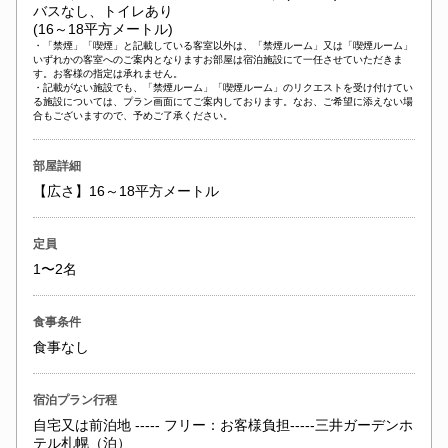
バスなし、トイレあり
(16～18平方メートル)
・「禁煙」「喫煙」と記載している客室以外は、「禁煙ルーム」又は「喫煙ルーム」
いずれかの客室へのご案内となりますお部屋は宿泊施設にて一任させていただきま
す。お客様の指定は承れません。
・記載がない施設でも、「禁煙ルーム」「喫煙ルーム」のリクエストを受け付けてい
る施設については、プラン画面にてご案内しております。なお、ご希望に添えない場
合もございますので、予めご了承ください。
部屋詳細
【広さ】16～18平方メートル
定員
1〜2名
食事条件
食事なし
宿泊プラン行程
自宅又は前泊地 ----- フリー：お客様負担-----三井ガーデンホ
テル札幌（泊）