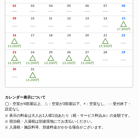
02
03
04
05
06
07
08
09
10
11
12
13
14
15
17,800円
16
17
18
19
20
21
22
13,200円
15,500円
23
24
25
26
27
28
29
13,200円
13,200円
13,200円
13,200円
13,200円
30
31
13,200円
カレンダー表示について
◯：空室が4部屋以上、△：空室が3部屋以下、×：空室なし、‐：受付終了・
設定なし
表示の料金は大人お1人様1泊あたり（税・サービス料込み）の金額です。
宿泊税・入湯税は別途現地にてお支払いください。
入湯税・施設料等、別途料金がかかる場合がございます。