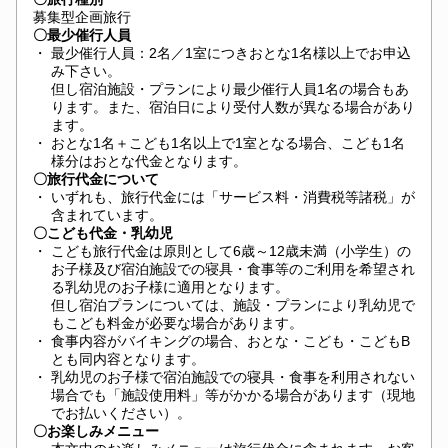
募集型企画旅行
〇最少催行人員
・
最少催行人員：2名／1室につきおとな1名様以上でお申込
み下さい。
但し宿泊施設・プランにより最少催行人員1名の場合もあ
ります。また、宿泊日により受付人数が異なる場合があり
ます。
・
おとな1名＋こども1名以上で1室となる場合、こども1名
様分はおとな代金となります。
〇旅行代金について
・
いずれも、旅行代金には「サービス料・消費税等諸税」が
含まれています。
〇こども代金・乳幼児
・
こども旅行代金は原則として6歳～12歳未満（小学生）の
お子様及び宿泊施設での寝具・食事等のご利用を希望され
る乳幼児のお子様に適用となります。
但し宿泊プランについては、施設・プランにより乳幼児で
もこども料金が必要な場合があります。
・
食事内容がバイキングの場合、おとな・こども・こどもB
とも同内容となります。
・
乳幼児のお子様で宿泊施設での寝具・食事を利用されない
場合でも「施設使用料」等がかかる場合があります（現地
でお払いください）。
〇お楽しみメニュー