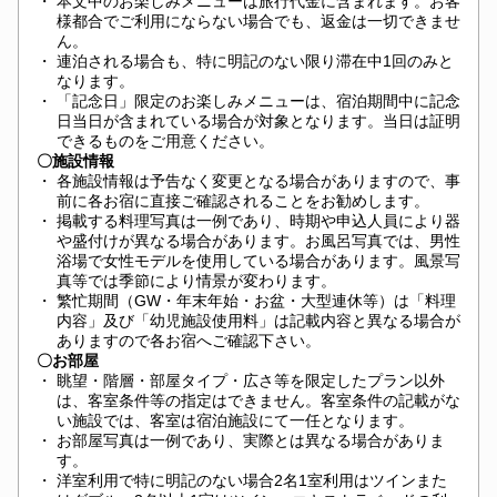
・
本文中のお楽しみメニューは旅行代金に含まれます。お客
様都合でご利用にならない場合でも、返金は一切できませ
ん。
・
連泊される場合も、特に明記のない限り滞在中1回のみと
なります。
・
「記念日」限定のお楽しみメニューは、宿泊期間中に記念
日当日が含まれている場合が対象となります。当日は証明
できるものをご用意ください。
〇施設情報
・
各施設情報は予告なく変更となる場合がありますので、事
前に各お宿に直接ご確認されることをお勧めします。
・
掲載する料理写真は一例であり、時期や申込人員により器
や盛付けが異なる場合があります。お風呂写真では、男性
浴場で女性モデルを使用している場合があります。風景写
真等では季節により情景が変わります。
・
繁忙期間（GW・年末年始・お盆・大型連休等）は「料理
内容」及び「幼児施設使用料」は記載内容と異なる場合が
ありますので各お宿へご確認下さい。
〇お部屋
・
眺望・階層・部屋タイプ・広さ等を限定したプラン以外
は、客室条件等の指定はできません。客室条件の記載がな
い施設では、客室は宿泊施設にて一任となります。
・
お部屋写真は一例であり、実際とは異なる場合がありま
す。
・
洋室利用で特に明記のない場合2名1室利用はツインまた