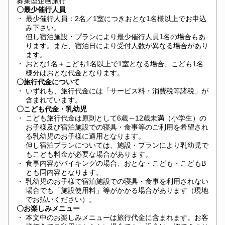
募集型企画旅行
〇最少催行人員
・
最少催行人員：2名／1室につきおとな1名様以上でお申込
み下さい。
但し宿泊施設・プランにより最少催行人員1名の場合もあ
ります。また、宿泊日により受付人数が異なる場合があり
ます。
・
おとな1名＋こども1名以上で1室となる場合、こども1名
様分はおとな代金となります。
〇旅行代金について
・
いずれも、旅行代金には「サービス料・消費税等諸税」が
含まれています。
〇こども代金・乳幼児
・
こども旅行代金は原則として6歳～12歳未満（小学生）の
お子様及び宿泊施設での寝具・食事等のご利用を希望され
る乳幼児のお子様に適用となります。
但し宿泊プランについては、施設・プランにより乳幼児で
もこども料金が必要な場合があります。
・
食事内容がバイキングの場合、おとな・こども・こどもB
とも同内容となります。
・
乳幼児のお子様で宿泊施設での寝具・食事を利用されない
場合でも「施設使用料」等がかかる場合があります（現地
でお払いください）。
〇お楽しみメニュー
・
本文中のお楽しみメニューは旅行代金に含まれます。お客