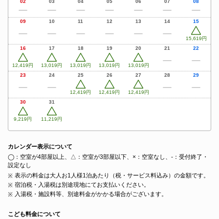
02
03
04
05
06
07
08
09
10
11
12
13
14
15
15,619円
16
17
18
19
20
21
22
12,419円
13,019円
13,019円
13,019円
13,019円
23
24
25
26
27
28
29
12,419円
12,419円
12,419円
30
31
9,219円
11,219円
カレンダー表示について
◯：空室が4部屋以上、△：空室が3部屋以下、×：空室なし、‐：受付終了・
設定なし
表示の料金は大人お1人様1泊あたり（税・サービス料込み）の金額です。
宿泊税・入湯税は別途現地にてお支払いください。
入湯税・施設料等、別途料金がかかる場合がございます。
こども料金について