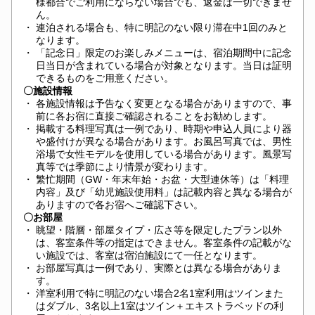
様都合でご利用にならない場合でも、返金は一切できませ
ん。
・
連泊される場合も、特に明記のない限り滞在中1回のみと
なります。
・
「記念日」限定のお楽しみメニューは、宿泊期間中に記念
日当日が含まれている場合が対象となります。当日は証明
できるものをご用意ください。
〇施設情報
・
各施設情報は予告なく変更となる場合がありますので、事
前に各お宿に直接ご確認されることをお勧めします。
・
掲載する料理写真は一例であり、時期や申込人員により器
や盛付けが異なる場合があります。お風呂写真では、男性
浴場で女性モデルを使用している場合があります。風景写
真等では季節により情景が変わります。
・
繁忙期間（GW・年末年始・お盆・大型連休等）は「料理
内容」及び「幼児施設使用料」は記載内容と異なる場合が
ありますので各お宿へご確認下さい。
〇お部屋
・
眺望・階層・部屋タイプ・広さ等を限定したプラン以外
は、客室条件等の指定はできません。客室条件の記載がな
い施設では、客室は宿泊施設にて一任となります。
・
お部屋写真は一例であり、実際とは異なる場合がありま
す。
・
洋室利用で特に明記のない場合2名1室利用はツインまた
はダブル、3名以上1室はツイン＋エキストラベッドの利