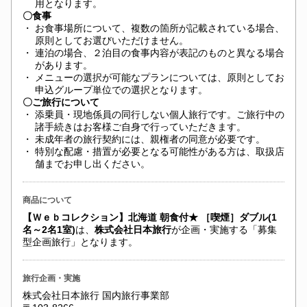
用となります。
〇食事
・
お食事場所について、複数の箇所が記載されている場合、
原則としてお選びいただけません。
・
連泊の場合、２泊目の食事内容が表記のものと異なる場合
があります。
・
メニューの選択が可能なプランについては、原則としてお
申込グループ単位での選択となります。
〇ご旅行について
・
添乗員・現地係員の同行しない個人旅行です。ご旅行中の
諸手続きはお客様ご自身で行っていただきます。
・
未成年者の旅行契約には、親権者の同意が必要です。
・
特別な配慮・措置が必要となる可能性がある方は、取扱店
舗までお申し出ください。
商品について
【Ｗｅｂコレクション】北海道 朝食付★ ［喫煙］ダブル(1
名～2名1室)
は、
株式会社日本旅行
が企画・実施する「募集
型企画旅行」となります。
旅行企画・実施
株式会社日本旅行 国内旅行事業部