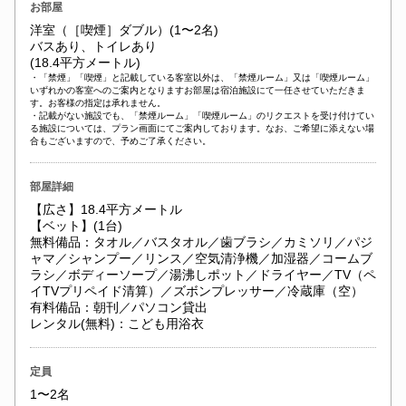
お部屋
洋室（［喫煙］ダブル）(1〜2名)
バスあり、トイレあり
(18.4平方メートル)
・「禁煙」「喫煙」と記載している客室以外は、「禁煙ルーム」又は「喫煙ルーム」
いずれかの客室へのご案内となりますお部屋は宿泊施設にて一任させていただきま
す。お客様の指定は承れません。
・記載がない施設でも、「禁煙ルーム」「喫煙ルーム」のリクエストを受け付けてい
る施設については、プラン画面にてご案内しております。なお、ご希望に添えない場
合もございますので、予めご了承ください。
部屋詳細
【広さ】18.4平方メートル
【ベット】(1台)
無料備品：タオル／バスタオル／歯ブラシ／カミソリ／パジ
ャマ／シャンプー／リンス／空気清浄機／加湿器／コームブ
ラシ／ボディーソープ／湯沸しポット／ドライヤー／TV（ペ
イTVプリペイド清算）／ズボンプレッサー／冷蔵庫（空）
有料備品：朝刊／パソコン貸出
レンタル(無料)：こども用浴衣
定員
1〜2名