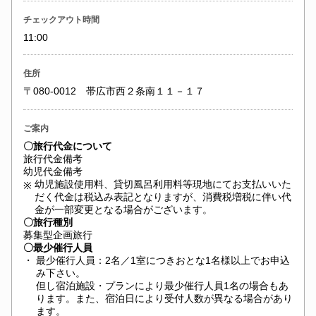
チェックアウト時間
11:00
住所
〒080-0012 帯広市西２条南１１－１７
ご案内
〇旅行代金について
旅行代金備考
幼児代金備考
幼児施設使用料、貸切風呂利用料等現地にてお支払いいた
※
だく代金は税込み表記となりますが、消費税増税に伴い代
金が一部変更となる場合がございます。
〇旅行種別
募集型企画旅行
〇最少催行人員
・
最少催行人員：2名／1室につきおとな1名様以上でお申込
み下さい。
但し宿泊施設・プランにより最少催行人員1名の場合もあ
ります。また、宿泊日により受付人数が異なる場合があり
ます。