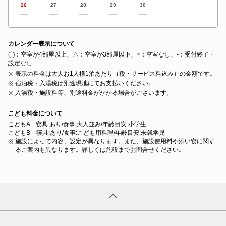
26
27
28
29
30
カレンダー表示について
◯：空室が4部屋以上、△：空室が3部屋以下、×：空室なし、‐：受付終了・
設定なし
表示の料金は大人お1人様1泊あたり（税・サービス料込み）の金額です。
宿泊税・入湯税は別途現地にてお支払いください。
入湯税・施設料等、別途料金がかかる場合がございます。
こども料金について
こどもA 寝具:あり/食事:大人並み/年齢目安:小学生
こどもB 寝具:あり/食事:こども用料理/年齢目安:未就学児
施設によって内容、設定が異なります。また、施設使用料や添い寝に関す
るご案内も異なります。詳しくは施設までお問合せください。