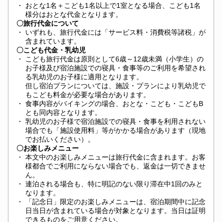
・
おとな1名＋こども1名以上で1室となる場合、こども1名
様分はおとな代金となります。
〇旅行代金について
・
いずれも、旅行代金には「サービス料・消費税等諸税」が
含まれています。
〇こども代金・乳幼児
・
こども旅行代金は原則として6歳～12歳未満（小学生）の
お子様及び宿泊施設での寝具・食事等のご利用を希望され
る乳幼児のお子様に適用となります。
但し宿泊プランについては、施設・プランにより乳幼児で
もこども料金が必要な場合があります。
・
食事内容がバイキングの場合、おとな・こども・こどもB
とも同内容となります。
・
乳幼児のお子様で宿泊施設での寝具・食事を利用されない
場合でも「施設使用料」等がかかる場合があります（現地
でお払いください）。
〇お楽しみメニュー
・
本文中のお楽しみメニューは旅行代金に含まれます。お客
様都合でご利用にならない場合でも、返金は一切できませ
ん。
・
連泊される場合も、特に明記のない限り滞在中1回のみと
なります。
・
「記念日」限定のお楽しみメニューは、宿泊期間中に記念
日当日が含まれている場合が対象となります。当日は証明
できるものをご用意ください。