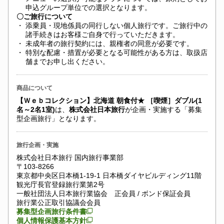
申込グループ単位での選択となります。
〇ご旅行について
・
添乗員・現地係員の同行しない個人旅行です。ご旅行中の
諸手続きはお客様ご自身で行っていただきます。
・
未成年者の旅行契約には、親権者の同意が必要です。
・
特別な配慮・措置が必要となる可能性がある方は、取扱店
舗までお申し出ください。
商品について
【Ｗｅｂコレクション】北海道 朝食付★ ［喫煙］ダブル(1
名～2名1室)
は、
株式会社日本旅行
が企画・実施する「募集
型企画旅行」となります。
旅行企画・実施
株式会社日本旅行 国内旅行事業部
〒103-8266
東京都中央区日本橋1-19-1 日本橋ダイヤビルディング11階
観光庁長官登録旅行業第2号
一般社団法人日本旅行業協会 正会員 / ボンド保証会員
旅行業公正取引協議会会員
募集型企画旅行条件書
個人情報保護基本方針