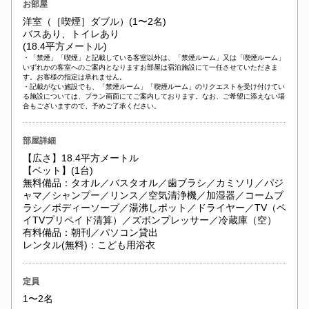
お部屋
洋室（［喫煙］ダブル）(1〜2名)
バスあり、トイレあり
(18.4平方メートル)
・「禁煙」「喫煙」と記載している客室以外は、「禁煙ルーム」又は「喫煙ルーム」
いずれかの客室へのご案内となりますお部屋は宿泊施設にて一任させていただきま
す。お客様の指定は承れません。
・記載がない施設でも、「禁煙ルーム」「喫煙ルーム」のリクエストを受け付けてい
る施設については、プラン画面にてご案内しております。なお、ご希望に添えない場
合もございますので、予めご了承ください。
部屋詳細
【広さ】18.4平方メートル
【ベット】(1台)
無料備品：タオル／バスタオル／歯ブラシ／カミソリ／パジ
ャマ／シャンプー／リンス／空気清浄機／加湿器／コームブ
ラシ／ボディーソープ／湯沸しポット／ドライヤー／TV（ペ
イTVプリペイド清算）／ズボンプレッサー／冷蔵庫（空）
有料備品：朝刊／パソコン貸出
レンタル(無料)：こども用浴衣
定員
1〜2名