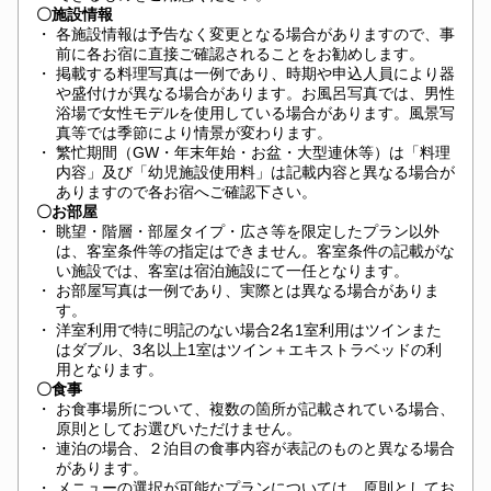
〇施設情報
・
各施設情報は予告なく変更となる場合がありますので、事
前に各お宿に直接ご確認されることをお勧めします。
・
掲載する料理写真は一例であり、時期や申込人員により器
や盛付けが異なる場合があります。お風呂写真では、男性
浴場で女性モデルを使用している場合があります。風景写
真等では季節により情景が変わります。
・
繁忙期間（GW・年末年始・お盆・大型連休等）は「料理
内容」及び「幼児施設使用料」は記載内容と異なる場合が
ありますので各お宿へご確認下さい。
〇お部屋
・
眺望・階層・部屋タイプ・広さ等を限定したプラン以外
は、客室条件等の指定はできません。客室条件の記載がな
い施設では、客室は宿泊施設にて一任となります。
・
お部屋写真は一例であり、実際とは異なる場合がありま
す。
・
洋室利用で特に明記のない場合2名1室利用はツインまた
はダブル、3名以上1室はツイン＋エキストラベッドの利
用となります。
〇食事
・
お食事場所について、複数の箇所が記載されている場合、
原則としてお選びいただけません。
・
連泊の場合、２泊目の食事内容が表記のものと異なる場合
があります。
・
メニューの選択が可能なプランについては、原則としてお