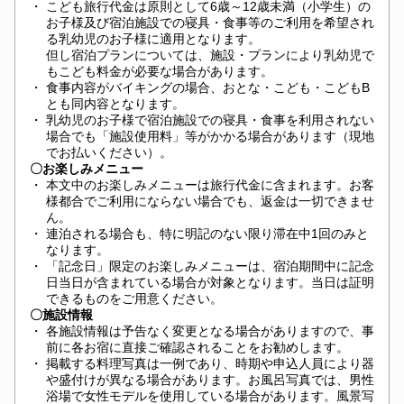
・
こども旅行代金は原則として6歳～12歳未満（小学生）の
お子様及び宿泊施設での寝具・食事等のご利用を希望され
る乳幼児のお子様に適用となります。
但し宿泊プランについては、施設・プランにより乳幼児で
もこども料金が必要な場合があります。
・
食事内容がバイキングの場合、おとな・こども・こどもB
とも同内容となります。
・
乳幼児のお子様で宿泊施設での寝具・食事を利用されない
場合でも「施設使用料」等がかかる場合があります（現地
でお払いください）。
〇お楽しみメニュー
・
本文中のお楽しみメニューは旅行代金に含まれます。お客
様都合でご利用にならない場合でも、返金は一切できませ
ん。
・
連泊される場合も、特に明記のない限り滞在中1回のみと
なります。
・
「記念日」限定のお楽しみメニューは、宿泊期間中に記念
日当日が含まれている場合が対象となります。当日は証明
できるものをご用意ください。
〇施設情報
・
各施設情報は予告なく変更となる場合がありますので、事
前に各お宿に直接ご確認されることをお勧めします。
・
掲載する料理写真は一例であり、時期や申込人員により器
や盛付けが異なる場合があります。お風呂写真では、男性
浴場で女性モデルを使用している場合があります。風景写