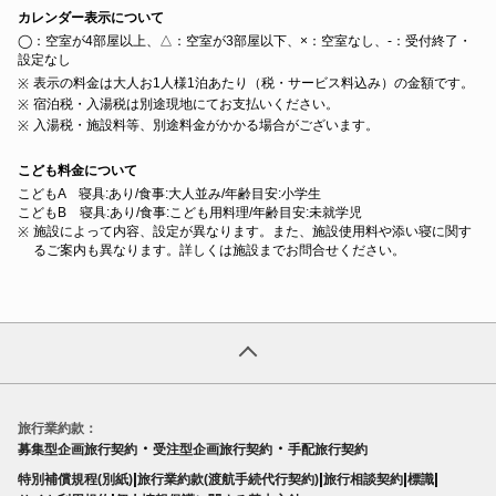
カレンダー表示について
◯：空室が4部屋以上、△：空室が3部屋以下、×：空室なし、‐：受付終了・
設定なし
表示の料金は大人お1人様1泊あたり（税・サービス料込み）の金額です。
宿泊税・入湯税は別途現地にてお支払いください。
入湯税・施設料等、別途料金がかかる場合がございます。
こども料金について
こどもA 寝具:あり/食事:大人並み/年齢目安:小学生
こどもB 寝具:あり/食事:こども用料理/年齢目安:未就学児
施設によって内容、設定が異なります。また、施設使用料や添い寝に関す
るご案内も異なります。詳しくは施設までお問合せください。
旅行業約款：
・
・
募集型企画旅行契約
受注型企画旅行契約
手配旅行契約
|
|
|
|
特別補償規程(別紙)
旅行業約款(渡航手続代行契約)
旅行相談契約
標識