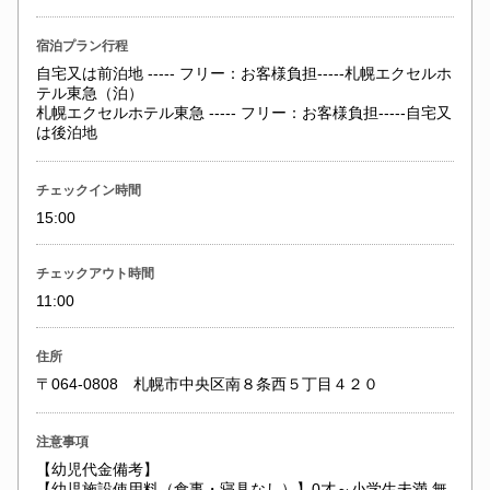
宿泊プラン行程
自宅又は前泊地 ----- フリー：お客様負担-----札幌エクセルホ
テル東急（泊）
札幌エクセルホテル東急 ----- フリー：お客様負担-----自宅又
は後泊地
チェックイン時間
15:00
チェックアウト時間
11:00
住所
〒064-0808 札幌市中央区南８条西５丁目４２０
注意事項
【幼児代金備考】
【幼児施設使用料（食事・寝具なし）】0才～小学生未満 無