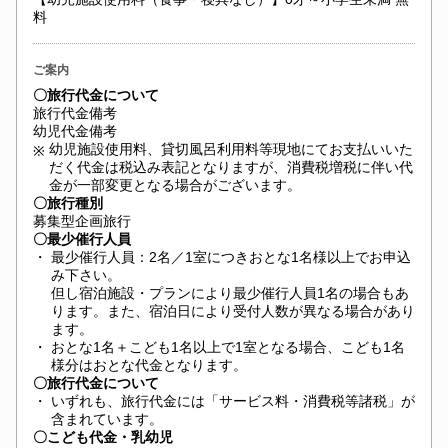
料
ご案内
〇旅行代金について
旅行代金備考
幼児代金備考
幼児施設使用料、貸切風呂利用料等現地にてお支払いいた
※
だく代金は税込み表記となりますが、消費税増税に伴い代
金が一部変更となる場合がございます。
〇旅行種別
募集型企画旅行
〇最少催行人員
・
最少催行人員：2名／1室につきおとな1名様以上でお申込
み下さい。
但し宿泊施設・プランにより最少催行人員1名の場合もあ
ります。また、宿泊日により受付人数が異なる場合があり
ます。
・
おとな1名＋こども1名以上で1室となる場合、こども1名
様分はおとな代金となります。
〇旅行代金について
・
いずれも、旅行代金には「サービス料・消費税等諸税」が
含まれています。
〇こども代金・乳幼児