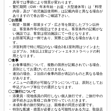
真等では季節により情景が変わります。
・
繁忙期間（GW・年末年始・お盆・大型連休等）は「料理
内容」及び「幼児施設使用料」は記載内容と異なる場合が
ありますので各お宿へご確認下さい。
〇お部屋
・
眺望・階層・部屋タイプ・広さ等を限定したプラン以外
は、客室条件等の指定はできません。客室条件の記載がな
い施設では、客室は宿泊施設にて一任となります。
・
お部屋写真は一例であり、実際とは異なる場合がありま
す。
・
洋室利用で特に明記のない場合2名1室利用はツインまた
はダブル、3名以上1室はツイン＋エキストラベッドの利
用となります。
〇食事
・
お食事場所について、複数の箇所が記載されている場合、
原則としてお選びいただけません。
・
連泊の場合、２泊目の食事内容が表記のものと異なる場合
があります。
・
メニューの選択が可能なプランについては、原則としてお
申込グループ単位での選択となります。
〇ご旅行について
・
添乗員・現地係員の同行しない個人旅行です。ご旅行中の
諸手続きはお客様ご自身で行っていただきます。
・
未成年者の旅行契約には、親権者の同意が必要です。
・
特別な配慮・措置が必要となる可能性がある方は、取扱店