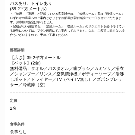
バスあり、トイレあり
(39.2平方メートル)
・「禁煙」「喫煙」と記載している客室以外は、「禁煙ルーム」又は「喫煙ルーム」
いずれかの客室へのご案内となりますお部屋は宿泊施設にて一任させていただきま
す。お客様の指定は承れません。
・記載がない施設でも、「禁煙ルーム」「喫煙ルーム」のリクエストを受け付けてい
る施設については、プラン画面にてご案内しております。なお、ご希望に添えない場
合もございますので、予めご了承ください。
部屋詳細
【広さ】39.2平方メートル
【ベット】(2台)
無料備品：タオル／バスタオル／歯ブラシ／カミソリ／浴衣
／シャンプー／リンス／空気清浄機／ボディーソープ／湯沸
しポット／ドライヤー／TV（ペイTV無し）／ズボンプレッ
サー／冷蔵庫（空）
定員
2名
食事条件
食事なし