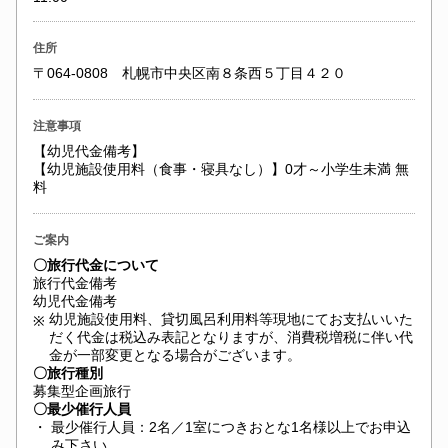
住所
〒064-0808 札幌市中央区南８条西５丁目４２０
注意事項
【幼児代金備考】
【幼児施設使用料（食事・寝具なし）】0才～小学生未満 無
料
ご案内
〇旅行代金について
旅行代金備考
幼児代金備考
幼児施設使用料、貸切風呂利用料等現地にてお支払いいた
※
だく代金は税込み表記となりますが、消費税増税に伴い代
金が一部変更となる場合がございます。
〇旅行種別
募集型企画旅行
〇最少催行人員
・
最少催行人員：2名／1室につきおとな1名様以上でお申込
み下さい。