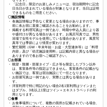
・
「記念日」限定のお楽しみメニューは、宿泊期間中に記念
日当日が含まれている場合が対象となります。当日は証明
できるものをご用意ください。
〇施設情報
・
各施設情報は予告なく変更となる場合がありますので、事
前に各お宿に直接ご確認されることをお勧めします。
・
掲載する料理写真は一例であり、時期や申込人員により器
や盛付けが異なる場合があります。お風呂写真では、男性
浴場で女性モデルを使用している場合があります。風景写
真等では季節により情景が変わります。
・
繁忙期間（GW・年末年始・お盆・大型連休等）は「料理
内容」及び「幼児施設使用料」は記載内容と異なる場合が
ありますので各お宿へご確認下さい。
〇お部屋
・
眺望・階層・部屋タイプ・広さ等を限定したプラン以外
は、客室条件等の指定はできません。客室条件の記載がな
い施設では、客室は宿泊施設にて一任となります。
・
お部屋写真は一例であり、実際とは異なる場合がありま
す。
・
洋室利用で特に明記のない場合2名1室利用はツインまた
はダブル、3名以上1室はツイン＋エキストラベッドの利
用となります。
〇食事
・
お食事場所について、複数の箇所が記載されている場合、