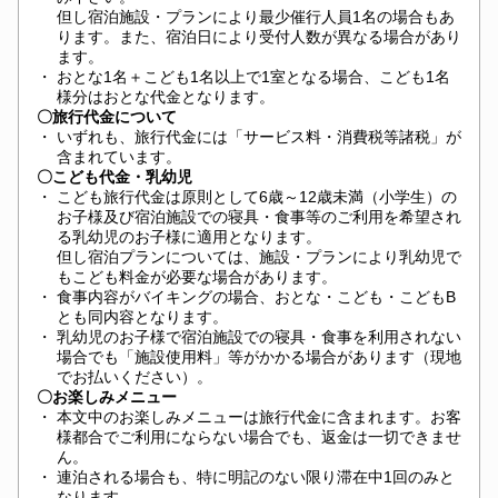
但し宿泊施設・プランにより最少催行人員1名の場合もあ
ります。また、宿泊日により受付人数が異なる場合があり
ます。
・
おとな1名＋こども1名以上で1室となる場合、こども1名
様分はおとな代金となります。
〇旅行代金について
・
いずれも、旅行代金には「サービス料・消費税等諸税」が
含まれています。
〇こども代金・乳幼児
・
こども旅行代金は原則として6歳～12歳未満（小学生）の
お子様及び宿泊施設での寝具・食事等のご利用を希望され
る乳幼児のお子様に適用となります。
但し宿泊プランについては、施設・プランにより乳幼児で
もこども料金が必要な場合があります。
・
食事内容がバイキングの場合、おとな・こども・こどもB
とも同内容となります。
・
乳幼児のお子様で宿泊施設での寝具・食事を利用されない
場合でも「施設使用料」等がかかる場合があります（現地
でお払いください）。
〇お楽しみメニュー
・
本文中のお楽しみメニューは旅行代金に含まれます。お客
様都合でご利用にならない場合でも、返金は一切できませ
ん。
・
連泊される場合も、特に明記のない限り滞在中1回のみと
なります。