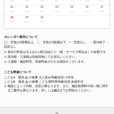
21
22
23
24
25
26
27
28
29
30
カレンダー表示について
◯：空室が4部屋以上、△：空室が3部屋以下、×：空室なし、‐：受付終了・
設定なし
表示の料金は大人お1人様1泊あたり（税・サービス料込み）の金額です。
宿泊税・入湯税は別途現地にてお支払いください。
入湯税・施設料等、別途料金がかかる場合がございます。
こども料金について
こどもA 寝具:あり/食事:大人並み/年齢目安:小学生
こどもB 寝具:あり/食事:こども用料理/年齢目安:未就学児
施設によって内容、設定が異なります。また、施設使用料や添い寝に関す
るご案内も異なります。詳しくは施設までお問合せください。