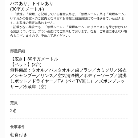
バスあり、トイレあり
(30平方メートル)
・「禁煙」「喫煙」と記載している客室以外は、「禁煙ルーム」又は「喫煙ルーム」
いずれかの客室へのご案内となりますお部屋は宿泊施設にて一任させていただきま
す。お客様の指定は承れません。
・記載がない施設でも、「禁煙ルーム」「喫煙ルーム」のリクエストを受け付けてい
る施設については、プラン画面にてご案内しております。なお、ご希望に添えない場
合もございますので、予めご了承ください。
部屋詳細
【広さ】30平方メートル
【ベット】(2台)
無料備品：タオル／バスタオル／歯ブラシ／カミソリ／浴衣
／シャンプー／リンス／空気清浄機／ボディーソープ／湯沸
しポット／ドライヤー／TV（ペイTV無し）／ズボンプレッ
サー／冷蔵庫（空）
定員
2名
食事条件
朝食付き