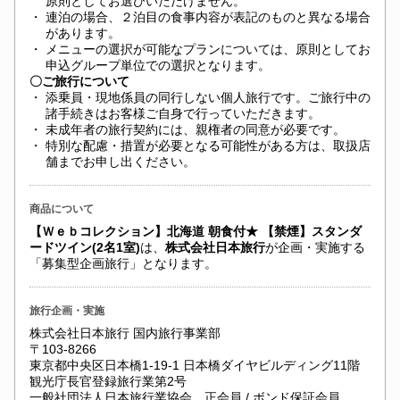
原則としてお選びいただけません。
・
連泊の場合、２泊目の食事内容が表記のものと異なる場合
があります。
・
メニューの選択が可能なプランについては、原則としてお
申込グループ単位での選択となります。
〇ご旅行について
・
添乗員・現地係員の同行しない個人旅行です。ご旅行中の
諸手続きはお客様ご自身で行っていただきます。
・
未成年者の旅行契約には、親権者の同意が必要です。
・
特別な配慮・措置が必要となる可能性がある方は、取扱店
舗までお申し出ください。
商品について
【Ｗｅｂコレクション】北海道 朝食付★ 【禁煙】スタンダ
ードツイン(2名1室)
は、
株式会社日本旅行
が企画・実施する
「募集型企画旅行」となります。
旅行企画・実施
株式会社日本旅行 国内旅行事業部
〒103-8266
東京都中央区日本橋1-19-1 日本橋ダイヤビルディング11階
観光庁長官登録旅行業第2号
一般社団法人日本旅行業協会 正会員 / ボンド保証会員