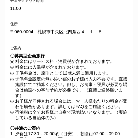
チェックアウト時間
11:00
住所
〒060-0004 札幌市中央区北四条西４－１－８
ご案内
〇募集型企画旅行
料金にはサービス料・消費税が含まれております。
※
料金には入湯税が含まれております。
※
子供料金は、原則として12歳未満に適用します。
※
子供料金設定の無い添い寝のお子様は入力不要です。直接
※
施設にてご精算ください。但し、お食事・寝具が必要な場
合は施設への事前予約が必要です。（直接ご連絡願いま
す）
お子様が同伴される場合には、お一人様あたりの料金が変
※
わる場合があります。詳しくはFAQをご確認ください。
宿泊税は全てお客様ご自身で現地払いとなります。（実施
※
している自治体のみ）
〇共通のご案内
1.
夕食は17:30～20:00頃（目安）、朝食は07:00～09:00