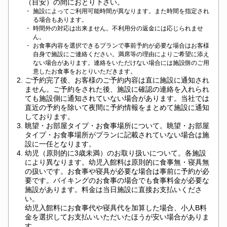
（目安）の間におとり下さい。
・
施設によってご利用可能時間が異なります。また時間を指定され
る場合もあります。
・
時間外の対応は出来ません。不利用分の返金には応じられませ
ん。
・
お食事内容を選択できるプランで事前予約が必要な場合はお客様
自身で施設にご連絡ください。満席等の理由によりご希望に添え
ない場合があります。連絡をいただけない場合には施設側のご用
意したお食事をおとりいただきます。
2.
ご予約完了後、お客様のご予約内容は直に施設に通知され
ません。ご予約をされた後、施設に確認の連絡を入れられ
ても施設側に通知されていない場合があります。当社では
直近の予約を除いて夜間に予約情報をまとめて施設に通知
しております。
3.
眺望・お部屋タイプ・お食事場所について。眺望・お部屋
タイプ・お食事場所がプランに記載されていない場合は施
設に一任となります。
4.
幼児（原則的に3歳未満）のお取り扱いについて。各施設
により異なります。幼児入館料は原則的に食事無・寝具無
の扱いです。お食事や寝具が必要な場合は事前に予約が必
要です。バイキングのお食事の場合でも食事料金が必要な
施設があります。料金は当日施設に直接お支払いくださ
い。
幼児入館料にお食事代や寝具代を加算した場合、小人B料
金を選択してお支払いいただいたほうが安い場合がありま
す。