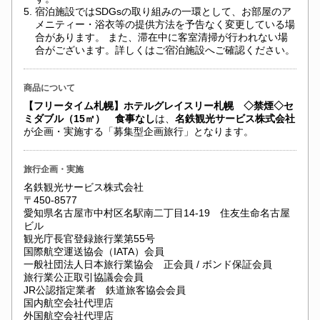
5.
宿泊施設ではSDGsの取り組みの一環として、お部屋のア
メニティー・浴衣等の提供方法を予告なく変更している場
合があります。 また、滞在中に客室清掃が行われない場
合がございます。詳しくはご宿泊施設へご確認ください。
商品について
【フリータイム札幌】ホテルグレイスリー札幌 ◇禁煙◇セ
ミダブル（15㎡） 食事なし
は、
名鉄観光サービス株式会社
が企画・実施する「募集型企画旅行」となります。
旅行企画・実施
名鉄観光サービス株式会社
〒450-8577
愛知県名古屋市中村区名駅南二丁目14-19 住友生命名古屋
ビル
観光庁長官登録旅行業第55号
国際航空運送協会（IATA）会員
一般社団法人日本旅行業協会 正会員 / ボンド保証会員
旅行業公正取引協議会会員
JR公認指定業者 鉄道旅客協会会員
国内航空会社代理店
外国航空会社代理店