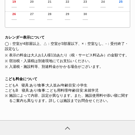
19
20
21
22
23
24
25
26
27
28
29
30
カレンダー表示について
◯：空室が4部屋以上、△：空室が3部屋以下、×：空室なし、‐：受付終了・
設定なし
表示の料金は大人お1人様1泊あたり（税・サービス料込み）の金額です。
宿泊税・入湯税は別途現地にてお支払いください。
入湯税・施設料等、別途料金がかかる場合がございます。
こども料金について
こどもA 寝具:あり/食事:大人並み/年齢目安:小学生
こどもB 寝具:あり/食事:こども用料理/年齢目安:未就学児
施設によって内容、設定が異なります。また、施設使用料や添い寝に関す
るご案内も異なります。詳しくは施設までお問合せください。