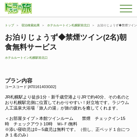
トップ
宿泊検索結果
ホテルルートイン札幌駅前北口
お泊りじょうず◆禁煙ツイン(
お泊りじょうず◆禁煙ツイン(2名)朝
食無料サービス
ホテルルートイン札幌駅前北口
プラン内容
コースコード [AT0161403G02]
JR札幌駅より徒歩1分・新千歳空港よりJRで約40分、その名のと
おり札幌駅北側に位置してわかりやすい！好立地です。ラジウム
人工温泉大浴場「旅人の湯」が旅の疲れを癒してくれます。
＜お部屋タイプ＞本館ツインルーム 禁煙 チェックイン15
時 チェックアウト10時 Ｗi-Ｆi無料
※添い寝幼児は0～5歳児は無料です。（但し、正ベッド１台につ
き１名のみ）