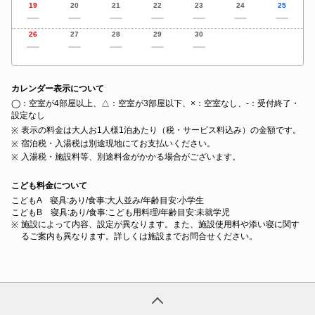
19
20
21
22
23
24
25
26
27
28
29
30
カレンダー表示について
◯：空室が4部屋以上、△：空室が3部屋以下、×：空室なし、‐：受付終了・
設定なし
表示の料金は大人お1人様1泊あたり（税・サービス料込み）の金額です。
宿泊税・入湯税は別途現地にてお支払いください。
入湯税・施設料等、別途料金がかかる場合がございます。
こども料金について
こどもA 寝具:あり/食事:大人並み/年齢目安:小学生
こどもB 寝具:あり/食事:こども用料理/年齢目安:未就学児
施設によって内容、設定が異なります。また、施設使用料や添い寝に関す
るご案内も異なります。詳しくは施設までお問合せください。