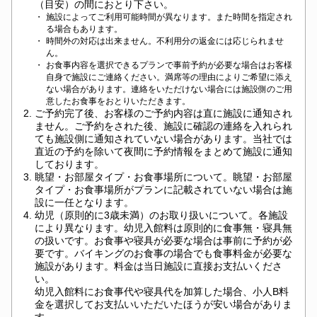
（目安）の間におとり下さい。
・
施設によってご利用可能時間が異なります。また時間を指定され
る場合もあります。
・
時間外の対応は出来ません。不利用分の返金には応じられませ
ん。
・
お食事内容を選択できるプランで事前予約が必要な場合はお客様
自身で施設にご連絡ください。満席等の理由によりご希望に添え
ない場合があります。連絡をいただけない場合には施設側のご用
意したお食事をおとりいただきます。
2.
ご予約完了後、お客様のご予約内容は直に施設に通知され
ません。ご予約をされた後、施設に確認の連絡を入れられ
ても施設側に通知されていない場合があります。当社では
直近の予約を除いて夜間に予約情報をまとめて施設に通知
しております。
3.
眺望・お部屋タイプ・お食事場所について。眺望・お部屋
タイプ・お食事場所がプランに記載されていない場合は施
設に一任となります。
4.
幼児（原則的に3歳未満）のお取り扱いについて。各施設
により異なります。幼児入館料は原則的に食事無・寝具無
の扱いです。お食事や寝具が必要な場合は事前に予約が必
要です。バイキングのお食事の場合でも食事料金が必要な
施設があります。料金は当日施設に直接お支払いくださ
い。
幼児入館料にお食事代や寝具代を加算した場合、小人B料
金を選択してお支払いいただいたほうが安い場合がありま