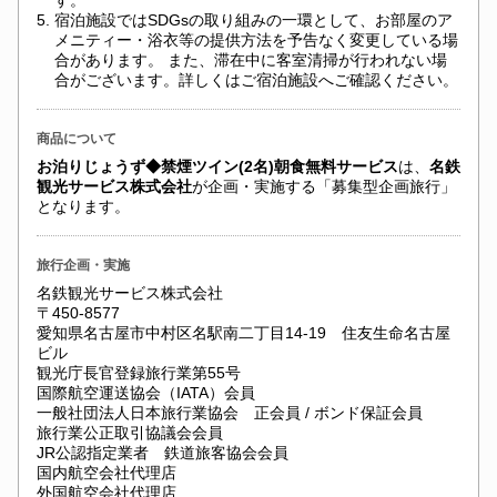
す。
5.
宿泊施設ではSDGsの取り組みの一環として、お部屋のア
メニティー・浴衣等の提供方法を予告なく変更している場
合があります。 また、滞在中に客室清掃が行われない場
合がございます。詳しくはご宿泊施設へご確認ください。
商品について
お泊りじょうず◆禁煙ツイン(2名)朝食無料サービス
は、
名鉄
観光サービス株式会社
が企画・実施する「募集型企画旅行」
となります。
旅行企画・実施
名鉄観光サービス株式会社
〒450-8577
愛知県名古屋市中村区名駅南二丁目14-19 住友生命名古屋
ビル
観光庁長官登録旅行業第55号
国際航空運送協会（IATA）会員
一般社団法人日本旅行業協会 正会員 / ボンド保証会員
旅行業公正取引協議会会員
JR公認指定業者 鉄道旅客協会会員
国内航空会社代理店
外国航空会社代理店