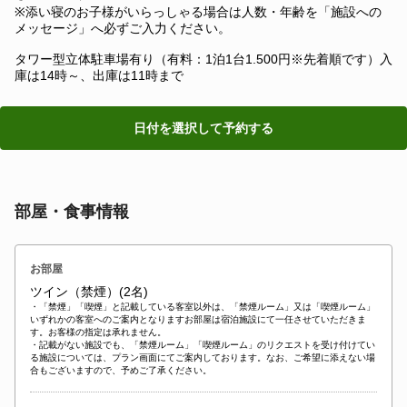
※添い寝のお子様がいらっしゃる場合は人数・年齢を「施設への
メッセージ」へ必ずご入力ください。
タワー型立体駐車場有り（有料：1泊1台1.500円※先着順です）入
庫は14時～、出庫は11時まで
日付を選択して予約する
部屋・食事情報
お部屋
ツイン（禁煙）(2名)
・「禁煙」「喫煙」と記載している客室以外は、「禁煙ルーム」又は「喫煙ルーム」
いずれかの客室へのご案内となりますお部屋は宿泊施設にて一任させていただきま
す。お客様の指定は承れません。
・記載がない施設でも、「禁煙ルーム」「喫煙ルーム」のリクエストを受け付けてい
る施設については、プラン画面にてご案内しております。なお、ご希望に添えない場
合もございますので、予めご了承ください。