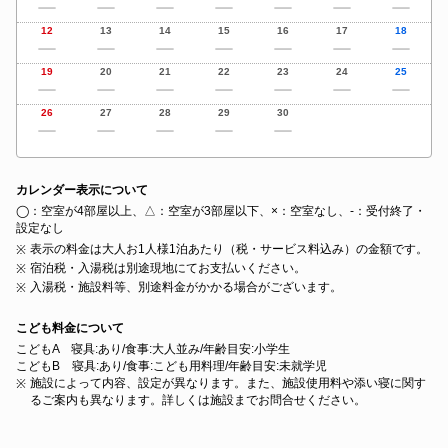
12
13
14
15
16
17
18
19
20
21
22
23
24
25
26
27
28
29
30
カレンダー表示について
◯：空室が4部屋以上、△：空室が3部屋以下、×：空室なし、‐：受付終了・
設定なし
表示の料金は大人お1人様1泊あたり（税・サービス料込み）の金額です。
宿泊税・入湯税は別途現地にてお支払いください。
入湯税・施設料等、別途料金がかかる場合がございます。
こども料金について
こどもA 寝具:あり/食事:大人並み/年齢目安:小学生
こどもB 寝具:あり/食事:こども用料理/年齢目安:未就学児
施設によって内容、設定が異なります。また、施設使用料や添い寝に関す
るご案内も異なります。詳しくは施設までお問合せください。