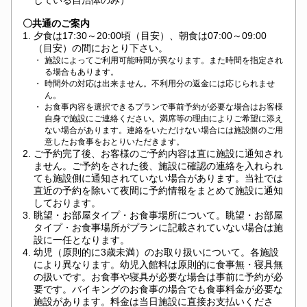
している自治体のみ）
〇共通のご案内
1.
夕食は17:30～20:00頃（目安）、朝食は07:00～09:00
（目安）の間におとり下さい。
・
施設によってご利用可能時間が異なります。また時間を指定され
る場合もあります。
・
時間外の対応は出来ません。不利用分の返金には応じられませ
ん。
・
お食事内容を選択できるプランで事前予約が必要な場合はお客様
自身で施設にご連絡ください。満席等の理由によりご希望に添え
ない場合があります。連絡をいただけない場合には施設側のご用
意したお食事をおとりいただきます。
2.
ご予約完了後、お客様のご予約内容は直に施設に通知され
ません。ご予約をされた後、施設に確認の連絡を入れられ
ても施設側に通知されていない場合があります。当社では
直近の予約を除いて夜間に予約情報をまとめて施設に通知
しております。
3.
眺望・お部屋タイプ・お食事場所について。眺望・お部屋
タイプ・お食事場所がプランに記載されていない場合は施
設に一任となります。
4.
幼児（原則的に3歳未満）のお取り扱いについて。各施設
により異なります。幼児入館料は原則的に食事無・寝具無
の扱いです。お食事や寝具が必要な場合は事前に予約が必
要です。バイキングのお食事の場合でも食事料金が必要な
施設があります。料金は当日施設に直接お支払いくださ