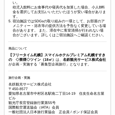
い。
幼児入館料にお食事代や寝具代を加算した場合、小人B料
金を選択してお支払いいただいたほうが安い場合がありま
す。
5.
宿泊施設ではSDGsの取り組みの一環として、お部屋のア
メニティー・浴衣等の提供方法を予告なく変更している場
合があります。 また、滞在中に客室清掃が行われない場
合がございます。詳しくはご宿泊施設へご確認ください。
商品について
【フリータイム札幌】スマイルホテルプレミアム札幌すすき
の ◇禁煙◇ツイン（18㎡）
は、
名鉄観光サービス株式会社
が企画・実施する「募集型企画旅行」となります。
旅行企画・実施
名鉄観光サービス株式会社
〒450-8577
愛知県名古屋市中村区名駅南二丁目14-19 住友生命名古屋
ビル
観光庁長官登録旅行業第55号
国際航空運送協会（IATA）会員
一般社団法人日本旅行業協会 正会員 / ボンド保証会員