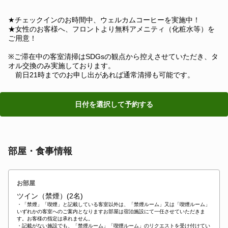
★チェックインのお時間中、ウェルカムコーヒーを実施中！
★女性のお客様へ、フロントより無料アメニティ（化粧水等）を
ご用意！
※ご滞在中の客室清掃はSDGsの観点から控えさせていただき、タ
オル交換のみ実施しております。
前日21時までのお申し出があれば通常清掃も可能です。
日付を選択して予約する
部屋・食事情報
お部屋
ツイン（禁煙）(2名)
・「禁煙」「喫煙」と記載している客室以外は、「禁煙ルーム」又は「喫煙ルーム」
いずれかの客室へのご案内となりますお部屋は宿泊施設にて一任させていただきま
す。お客様の指定は承れません。
・記載がない施設でも、「禁煙ルーム」「喫煙ルーム」のリクエストを受け付けてい