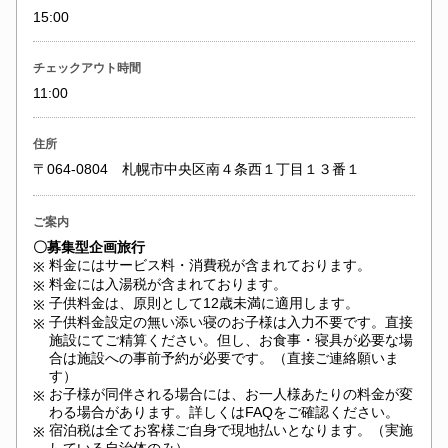
15:00
チェックアウト時間
11:00
住所
〒064-0804 札幌市中央区南４条西１丁目１３番１
ご案内
〇募集型企画旅行
料金にはサービス料・消費税が含まれております。
※
料金には入湯税が含まれております。
※
子供料金は、原則として12歳未満に適用します。
※
子供料金設定の無い添い寝のお子様は入力不要です。直接
※
施設にてご精算ください。但し、お食事・寝具が必要な場
合は施設への事前予約が必要です。（直接ご連絡願いま
す）
お子様が同伴される場合には、お一人様あたりの料金が変
※
わる場合があります。詳しくはFAQをご確認ください。
宿泊税は全てお客様ご自身で現地払いとなります。（実施
※