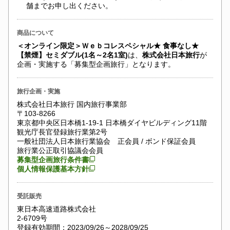
舗までお申し出ください。
商品について
＜オンライン限定＞Ｗｅｂコレスペシャル★ 食事なし★
【禁煙】セミダブル(1名～2名1室)
は、
株式会社日本旅行
が
企画・実施する「募集型企画旅行」となります。
旅行企画・実施
株式会社日本旅行 国内旅行事業部
〒103-8266
東京都中央区日本橋1-19-1 日本橋ダイヤビルディング11階
観光庁長官登録旅行業第2号
一般社団法人日本旅行業協会 正会員 / ボンド保証会員
旅行業公正取引協議会会員
募集型企画旅行条件書
個人情報保護基本方針
受託販売
東日本高速道路株式会社
2-6709号
登録有効期間：2023/09/26～2028/09/25