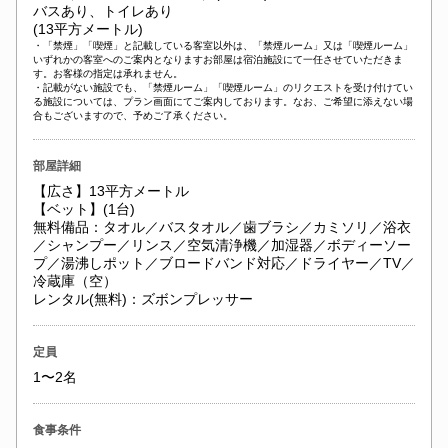
バスあり、トイレあり
(13平方メートル)
・「禁煙」「喫煙」と記載している客室以外は、「禁煙ルーム」又は「喫煙ルーム」
いずれかの客室へのご案内となりますお部屋は宿泊施設にて一任させていただきま
す。お客様の指定は承れません。
・記載がない施設でも、「禁煙ルーム」「喫煙ルーム」のリクエストを受け付けてい
る施設については、プラン画面にてご案内しております。なお、ご希望に添えない場
合もございますので、予めご了承ください。
部屋詳細
【広さ】13平方メートル
【ベット】(1台)
無料備品：タオル／バスタオル／歯ブラシ／カミソリ／浴衣
／シャンプー／リンス／空気清浄機／加湿器／ボディーソー
プ／湯沸しポット／ブロードバンド対応／ドライヤー／TV／
冷蔵庫（空）
レンタル(無料)：ズボンプレッサー
定員
1〜2名
食事条件