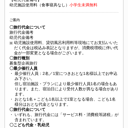
幼児施設使用料（食事寝具なし）
小学生未満
無料
ご案内
〇旅行代金について
旅行代金備考
幼児代金備考
幼児施設使用料、貸切風呂利用料等現地にてお支払いいた
※
だく代金は税込み表記となりますが、消費税増税に伴い代
金が一部変更となる場合がございます。
〇旅行種別
募集型企画旅行
〇最少催行人員
・
最少催行人員：2名／1室につきおとな1名様以上でお申込
み下さい。
但し宿泊施設・プランにより最少催行人員1名の場合もあ
ります。また、宿泊日により受付人数が異なる場合があり
ます。
・
おとな1名＋こども1名以上で1室となる場合、こども1名
様分はおとな代金となります。
〇旅行代金について
・
いずれも、旅行代金には「サービス料・消費税等諸税」が
含まれています。
〇こども代金・乳幼児