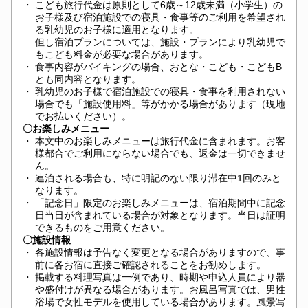
・
こども旅行代金は原則として6歳～12歳未満（小学生）の
お子様及び宿泊施設での寝具・食事等のご利用を希望され
る乳幼児のお子様に適用となります。
但し宿泊プランについては、施設・プランにより乳幼児で
もこども料金が必要な場合があります。
・
食事内容がバイキングの場合、おとな・こども・こどもB
とも同内容となります。
・
乳幼児のお子様で宿泊施設での寝具・食事を利用されない
場合でも「施設使用料」等がかかる場合があります（現地
でお払いください）。
〇お楽しみメニュー
・
本文中のお楽しみメニューは旅行代金に含まれます。お客
様都合でご利用にならない場合でも、返金は一切できませ
ん。
・
連泊される場合も、特に明記のない限り滞在中1回のみと
なります。
・
「記念日」限定のお楽しみメニューは、宿泊期間中に記念
日当日が含まれている場合が対象となります。当日は証明
できるものをご用意ください。
〇施設情報
・
各施設情報は予告なく変更となる場合がありますので、事
前に各お宿に直接ご確認されることをお勧めします。
・
掲載する料理写真は一例であり、時期や申込人員により器
や盛付けが異なる場合があります。お風呂写真では、男性
浴場で女性モデルを使用している場合があります。風景写