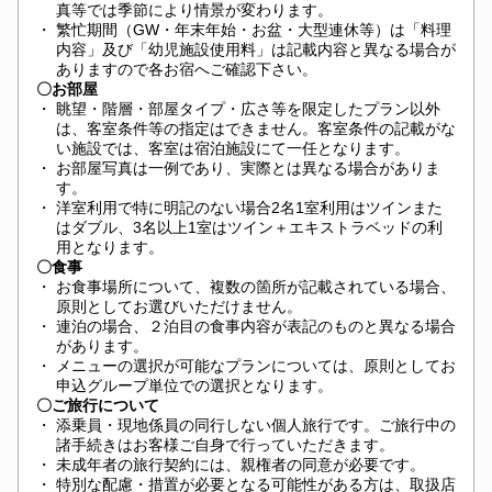
真等では季節により情景が変わります。
・
繁忙期間（GW・年末年始・お盆・大型連休等）は「料理
内容」及び「幼児施設使用料」は記載内容と異なる場合が
ありますので各お宿へご確認下さい。
〇お部屋
・
眺望・階層・部屋タイプ・広さ等を限定したプラン以外
は、客室条件等の指定はできません。客室条件の記載がな
い施設では、客室は宿泊施設にて一任となります。
・
お部屋写真は一例であり、実際とは異なる場合がありま
す。
・
洋室利用で特に明記のない場合2名1室利用はツインまた
はダブル、3名以上1室はツイン＋エキストラベッドの利
用となります。
〇食事
・
お食事場所について、複数の箇所が記載されている場合、
原則としてお選びいただけません。
・
連泊の場合、２泊目の食事内容が表記のものと異なる場合
があります。
・
メニューの選択が可能なプランについては、原則としてお
申込グループ単位での選択となります。
〇ご旅行について
・
添乗員・現地係員の同行しない個人旅行です。ご旅行中の
諸手続きはお客様ご自身で行っていただきます。
・
未成年者の旅行契約には、親権者の同意が必要です。
・
特別な配慮・措置が必要となる可能性がある方は、取扱店