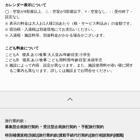
カレンダー表示について
◯：空室が4部屋以上、△：空室が3部屋以下、×：空室なし、‐：受付終了・
設定なし
表示の料金は大人お1人様1泊あたり（税・サービス料込み）の金額です。
宿泊税・入湯税は別途現地にてお支払いください。
入湯税・施設料等、別途料金がかかる場合がございます。
こども料金について
こどもA 寝具:あり/食事:大人並み/年齢目安:小学生
こどもB 寝具:あり/食事:こども用料理/年齢目安:未就学児
施設によって内容、設定が異なります。また、施設使用料や添い寝に関す
るご案内も異なります。詳しくは施設までお問合せください。
旅行業約款：
・
・
募集型企画旅行契約
受注型企画旅行契約
手配旅行契約
|
|
|
|
特別補償規程(別紙)
旅行業約款(渡航手続代行契約)
旅行相談契約
標識