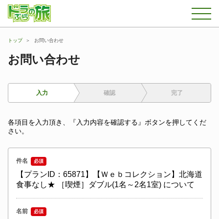
トップ
お問い合わせ
お問い合わせ
入力
確認
完了
各項目を入力頂き、『入力内容を確認する』ボタンを押してくだ
さい。
件名
必須
【プランID：65871】【Ｗｅｂコレクション】北海道
食事なし★ ［喫煙］ダブル(1名～2名1室) について
名前
必須