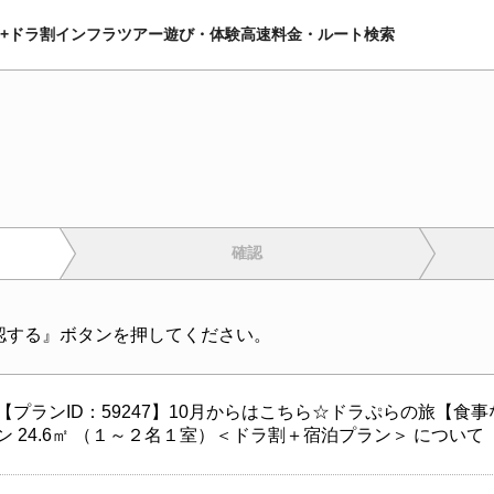
+ドラ割
インフラツアー
遊び・体験
高速料金・ルート検索
確認
認する』ボタンを押してください。
【プランID：59247】10月からはこちら☆ドラぷらの旅【食
ン 24.6㎡ （１～２名１室）＜ドラ割＋宿泊プラン＞ について