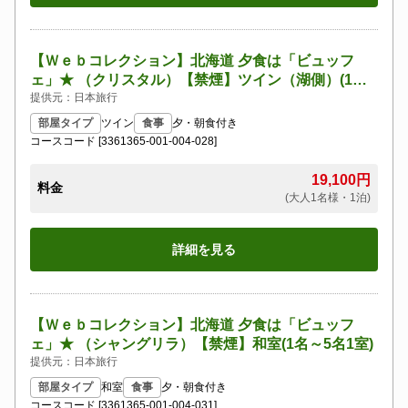
【Ｗｅｂコレクション】北海道 夕食は「ビュッフ
ェ」★ （クリスタル）【禁煙】ツイン（湖側）(1名
～2名1室)
提供元：日本旅行
部屋タイプ
ツイン
食事
夕・朝食付き
コースコード [3361365-001-004-028]
19,100円
料金
(大人1名様・1泊)
詳細を見る
【Ｗｅｂコレクション】北海道 夕食は「ビュッフ
ェ」★ （シャングリラ）【禁煙】和室(1名～5名1室)
提供元：日本旅行
部屋タイプ
和室
食事
夕・朝食付き
コースコード [3361365-001-004-031]