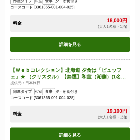
部屋タイプ
和室
食事
夕・朝食付き
コースコード [3361365-001-004-025]
18,000円
料金
(大人1名様・1泊)
詳細を見る
【Ｗｅｂコレクション】北海道 夕食は「ビュッフ
ェ」★ （クリスタル）【禁煙】和室（湖側）(1名～4
名1室)
提供元：日本旅行
部屋タイプ
和室
食事
夕・朝食付き
コースコード [3361365-001-004-028]
19,100円
料金
(大人1名様・1泊)
詳細を見る