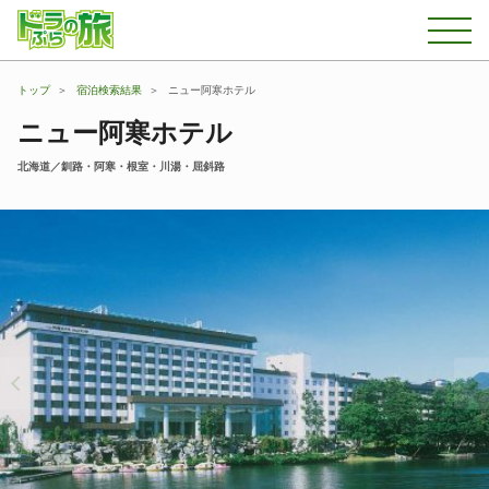
トップ
宿泊検索結果
ニュー阿寒ホテル
ニュー阿寒ホテル
北海道／釧路・阿寒・根室・川湯・屈斜路