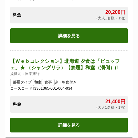
20,200円
料金
(大人1名様・1泊)
詳細を見る
【Ｗｅｂコレクション】北海道 夕食は「ビュッフ
ェ」★ （シャングリラ）【禁煙】和室（湖側）(1名
～5名1室)
提供元：日本旅行
部屋タイプ
和室
食事
夕・朝食付き
コースコード [3361365-001-004-034]
21,400円
料金
(大人1名様・1泊)
詳細を見る