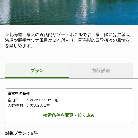
東北海道、最大の近代的リゾートホテルです。最上階には展望大
浴場や展望サウナ風呂が２ヶ所あり、阿寒湖の四季折々の風情を
を楽しめます。
プラン
施設詳細
選択中の条件
宿泊日
：
2026/08/19〜1泊
人数/室数
：
大人2人 1室
検索条件を変更・絞り込み
対象プラン：6件