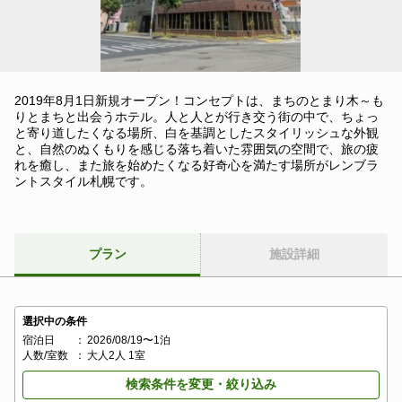
2019年8月1日新規オープン！コンセプトは、まちのとまり木～も
りとまちと出会うホテル。人と人とが行き交う街の中で、ちょっ
と寄り道したくなる場所、白を基調としたスタイリッシュな外観
と、自然のぬくもりを感じる落ち着いた雰囲気の空間で、旅の疲
れを癒し、また旅を始めたくなる好奇心を満たす場所がレンブラ
ントスタイル札幌です。
プラン
施設詳細
選択中の条件
宿泊日
：
2026/08/19〜1泊
人数/室数
：
大人2人 1室
検索条件を変更・絞り込み