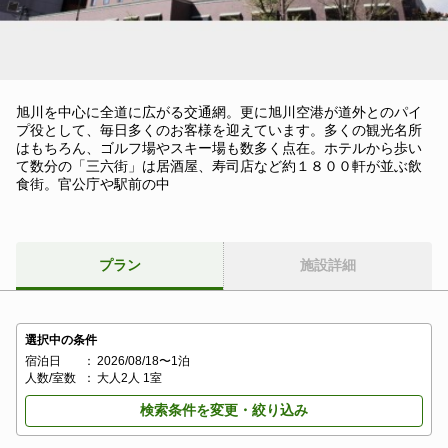
旭川を中心に全道に広がる交通網。更に旭川空港が道外とのパイ
プ役として、毎日多くのお客様を迎えています。多くの観光名所
はもちろん、ゴルフ場やスキー場も数多く点在。ホテルから歩い
て数分の「三六街」は居酒屋、寿司店など約１８００軒が並ぶ飲
食街。官公庁や駅前の中
プラン
施設詳細
選択中の条件
宿泊日
：
2026/08/18〜1泊
人数/室数
：
大人2人 1室
検索条件を変更・絞り込み